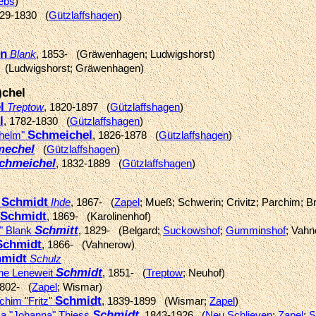
iebs
)
829-1830 (
Gützlaffshagen
)
in
Blank
, 1853- (Gräwenhagen; Ludwigshorst)
(Ludwigshorst; Gräwenhagen)
)chel
l
Treptow
, 1820-1897 (
Gützlaffshagen
)
l
, 1782-1830 (
Gützlaffshagen
)
Schmeichel
lhelm"
, 1826-1878 (
Gützlaffshagen
)
mechel
(
Gützlaffshagen
)
chmeichel
, 1832-1889 (
Gützlaffshagen
)
Schmidt
e
Ihde
, 1867- (
Zapel
; Mueß; Schwerin; Crivitz; Parchim; B
Schmidt
, 1869- (Karolinenhof)
Schmitt
e" Blank
, 1829- (Belgard;
Suckowshof
;
Gumminshof
; Vahn
Schmidt
, 1866- (Vahnerow)
hmidt
Schulz
Schmidt
ine Leneweit
, 1851- (
Treptow
; Neuhof)
1802- (
Zapel
; Wismar)
Schmidt
chim "Fritz"
, 1839-1899 (Wismar;
Zapel
)
Schmidt
ka "Johanna" Thiess
, 1843-1926 (
Neu Schlieven
;
Zapel
;
S