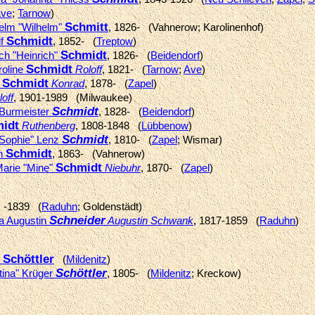
ve
;
Tarnow
)
Schmitt
helm "Wilhelm"
, 1826- (Vahnerow; Karolinenhof)
Schmidt
lf
, 1852- (
Treptow
)
Schmidt
ch "Heinrich"
, 1826- (
Beidendorf
)
Schmidt
roline
Roloff
, 1821- (
Tarnow
;
Ave
)
Schmidt
e
Konrad
, 1878- (
Zapel
)
off
, 1901-1989 (Milwaukee)
Schmidt
 Burmeister
, 1828- (
Beidendorf
)
idt
Ruthenberg
, 1808-1848 (
Lübbenow
)
Schmidt
"Sophie" Lenz
, 1810- (
Zapel
; Wismar)
Schmidt
nn
, 1863- (Vahnerow)
Schmidt
Marie "Mine"
Niebuhr
, 1870- (
Zapel
)
, -1839 (
Raduhn
; Goldenstädt)
Schneider
ia Augustin
Augustin Schwank
, 1817-1859 (
Raduhn
)
Schöttler
m
(
Mildenitz
)
Schöttler
stina" Krüger
, 1805- (
Mildenitz
; Kreckow)