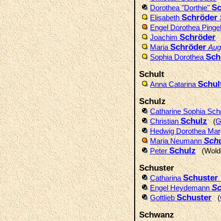
Sc
Dorothea "Dorthie"
Schröder
Elisabeth
Engel Dorothea Pinge
Schröder
Joachim
(
Schröder
Maria
Aug
Sch
Sophia Dorothea
Schult
Schul
Anna Catarina
Schulz
Catharine Sophia Sc
Schulz
Christian
(
G
Hedwig Dorothea Mar
Sch
Maria Neumann
Schulz
Peter
(Wold
Schuster
Schuster
Catharina
Sc
Engel Heydemann
Schuster
Gottlieb
(
Schwanz