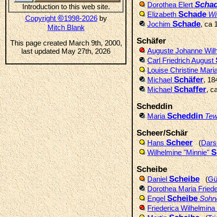
Scha
Dorothea Elert
Introduction to this web site.
Schade
Elizabeth
Wi
©
Copyright
1998-2026
by
Schade
Jochim
, ca
Mitch Blank
Schäfer
This page created March 9th, 2000,
Auguste Johanne Wil
last updated May 27th, 2026
Carl Friedrich August
Louise Christine Mari
Schäfer
Michael
, 1
Schaffer
Michael
, c
Scheddin
Scheddin
Maria
Te
Scheer/Schär
Scheer
Hans
(
Dar
S
Wilhelmine "Minnie"
Scheibe
Scheibe
Daniel
(
Gü
Dorothea Maria Frie
Scheibe
Engel
Sohr
Friederica Wilhelmina