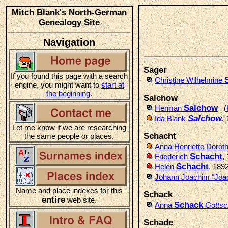
Mitch Blank's North-German
Genealogy Site
Navigation
Sager
If you found this page with a search
Christine Wilhelmine
engine, you might want to
start at
the beginning
.
Salchow
Salchow
Herman
(
Salchow
Ida Blank
,
Let me know if we are researching
Schacht
the same people or places.
Anna Henriette Dorot
Schacht
Friederich
,
Schacht
Helen
, 189
Johann Joachim "Jo
Name and place indexes for this
Schack
entire
web site.
Schack
Anna
Gottsc
Schade