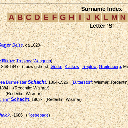
Surname Index
A
B
C
D
E
F
G
H
I
J
K
L
M
N
Letter 'S'
Sager
Beise
, ca 1829-
Klätkow
;
Treptow
;
Wangerin
)
 1868-1947 (Ludwigshorst;
Görke
;
Klätkow
;
Treptow
;
Greifenberg
; M
Schacht
hea Burmeister
, 1864-1926 (
Lutterstorf
; Wismar; Redentin
 1894- (Redentin; Wismar)
2- (Redentin; Wismar)
Schacht
achim"
, 1863- (Redentin; Wismar)
halck
, -1686 (
Kossebade
)