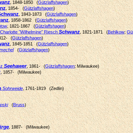
wanz
, 1848-1850 (
Gützlaffshagen
)
nz
, 1854- (
Gützlaffshagen
)
Schwanz
, 1843-1873 (
Gützlaffshagen
)
anz
, 1858-1862 (
Gützlaffshagen
)
ptow
, 1821-1867 (
Gützlaffshagen
)
Schwanz
 Charlotte "Wilhelmine" Riesch
, 1821-1871 (
Behlkow
;
Gü
812- (
Gützlaffshagen
)
wanz
, 1845-1851 (
Gützlaffshagen
)
mechel
(
Gützlaffshagen
)
Seehawer
nz
, 1861- (
Gützlaffshagen
; Milwaukee)
r
, 1857- (Milwaukee)
h
Sohrweide
, 1761-1819 (Zedlin)
ipski
(
Bruss
)
irge
, 1887- (Milwaukee)