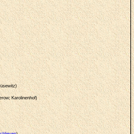
rüsewitz)
erow; Karolinenhof)
chlieven
)