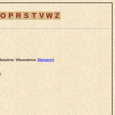
O
P
R
S
T
V
W
Z
ilwaukee; Wauwatosa;
Wangerin
)
)