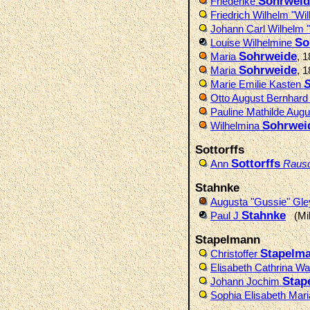
Sohrweid
Friederike
Friedrich Wilhelm "Wi
Johann Carl Wilhelm 
So
Louise Wilhelmine
Sohrweide
Maria
, 
Sohrweide
Maria
, 
Marie Emilie Kasten
Otto August Bernhar
Pauline Mathilde Aug
Sohrwei
Wilhelmina
Sottorffs
Sottorffs
Ann
Raus
Stahnke
Augusta "Gussie" Gl
Stahnke
Paul J
(Mil
Stapelmann
Stapelm
Christoffer
Elisabeth Cathrina W
Stap
Johann Jochim
Sophia Elisabeth Mar