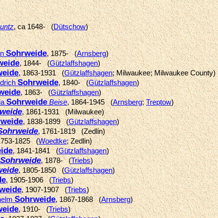
untz
, ca 1648- (
Dütschow
)
Sohrweide
nn
, 1875- (
Arnsberg
)
weide
, 1844- (
Gützlaffshagen
)
weide
, 1863-1931 (
Gützlaffshagen
; Milwaukee; Milwaukee County)
Sohrweide
edrich
, 1840- (
Gützlaffshagen
)
weide
, 1863- (
Gützlaffshagen
)
Sohrweide
ia
Beise
, 1864-1945 (
Arnsberg
;
Treptow
)
weide
, 1861-1931 (Milwaukee)
rweide
, 1838-1899 (
Gützlaffshagen
)
Sohrweide
, 1761-1819 (Zedlin)
1753-1825 (
Woedtke
; Zedlin)
ide
, 1841-1841 (
Gützlaffshagen
)
Sohrweide
, 1878- (
Triebs
)
weide
, 1805-1850 (
Gützlaffshagen
)
de
, 1905-1906 (
Triebs
)
weide
, 1907-1907 (
Triebs
)
Sohrweide
lhelm
, 1867-1868 (
Arnsberg
)
weide
, 1910- (
Triebs
)