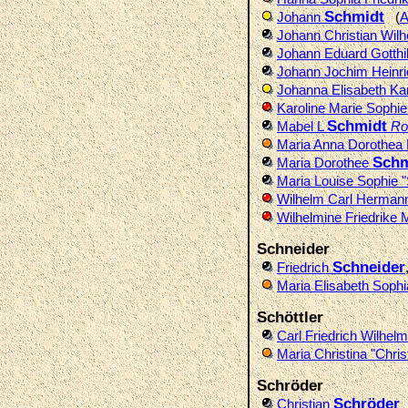
Schmidt
Johann
(
A
Johann Christian Wil
Johann Eduard Gotthi
Johann Jochim Heinri
Johanna Elisabeth Ka
Karoline Marie Sophi
Schmidt
Mabel L
Rol
Maria Anna Dorothea
Schm
Maria Dorothee
Maria Louise Sophie 
Wilhelm Carl Herma
Wilhelmine Friedrike 
Schneider
Schneider
Friedrich
Maria Elisabeth Soph
Schöttler
Carl Friedrich Wilhel
Maria Christina "Chri
Schröder
Schröder
Christian