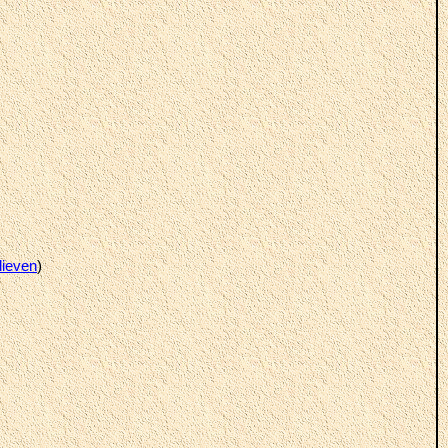
lieven
)