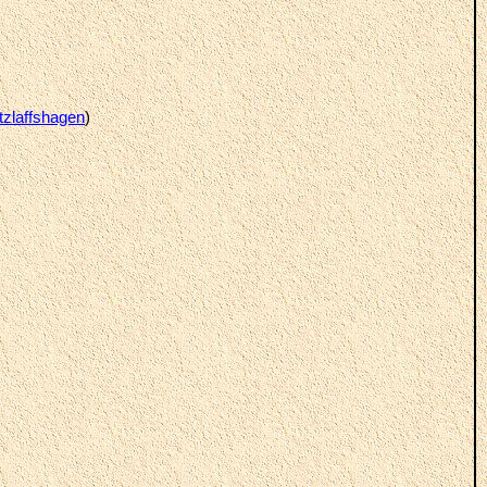
tzlaffshagen
)