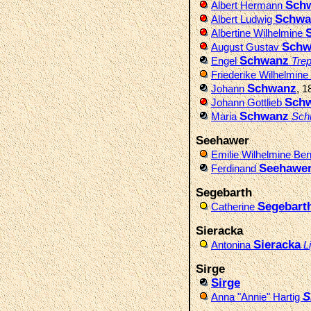
Sch
Albert Hermann
Schwa
Albert Ludwig
Albertine Wilhelmine
Schw
August Gustav
Schwanz
Engel
Tre
Friederike Wilhelmine
Schwanz
Johann
, 1
Sch
Johann Gottlieb
Schwanz
Maria
Sch
Seehawer
Emilie Wilhelmine Be
Seehawe
Ferdinand
Segebarth
Segebart
Catherine
Sieracka
Sieracka
Antonina
L
Sirge
Sirge
S
Anna "Annie" Hartig