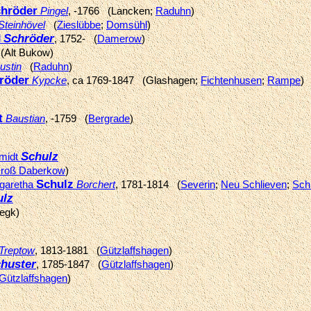
hröder
Pingel
, -1766 (Lancken;
Raduhn
)
Steinhövel
(
Zieslübbe
;
Domsühl
)
Schröder
l
, 1752- (
Damerow
)
Alt Bukow)
ustin
(
Raduhn
)
röder
Kypcke
, ca 1769-1847 (Glashagen;
Fichtenhusen
;
Rampe
)
t
Baustian
, -1759 (
Bergrade
)
Schulz
hmidt
roß Daberkow
)
Schulz
garetha
Borchert
, 1781-1814 (
Severin
;
Neu Schlieven
;
Sch
ulz
egk)
Treptow
, 1813-1881 (
Gützlaffshagen
)
huster
, 1785-1847 (
Gützlaffshagen
)
Gützlaffshagen
)