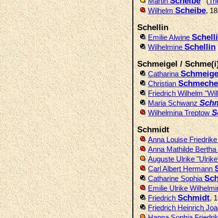
Scheibe
Martin
(
Tr
Scheibe
Wilhelm
, 1
Schellin
Schell
Emilie Alwine
Schellin
Wilhelmine
Schmeigel / Schme(i
Schmeige
Catharina
Schmeche
Christian
Friedrich Wilhelm "Wi
Sch
Maria Schwanz
S
Wilhelmina Treptow
Schmidt
Anna Louise Friedrik
Anna Mathilde Bertha
Auguste Ulrike "Ulrik
Carl Albert Hermann
Sc
Catharine Sophia
Emilie Ulrike Wilhelm
Schmidt
Friedrich
, 
Friedrich Heinrich Joa
Hanna Sophia Friedri