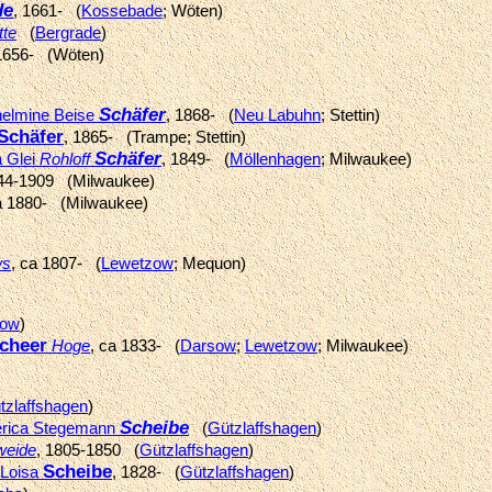
de
, 1661- (
Kossebade
; Wöten)
tte
(
Bergrade
)
 1656- (Wöten)
Schäfer
helmine Beise
, 1868- (
Neu Labuhn
; Stettin)
Schäfer
, 1865- (Trampe; Stettin)
Schäfer
a Glei
Rohloff
, 1849- (
Möllenhagen
; Milwaukee)
844-1909 (Milwaukee)
a 1880- (Milwaukee)
ws
, ca 1807- (
Lewetzow
; Mequon)
sow
)
cheer
Hoge
, ca 1833- (
Darsow
;
Lewetzow
; Milwaukee)
tzlaffshagen
)
Scheibe
derica Stegemann
(
Gützlaffshagen
)
weide
, 1805-1850 (
Gützlaffshagen
)
Scheibe
 Loisa
, 1828- (
Gützlaffshagen
)