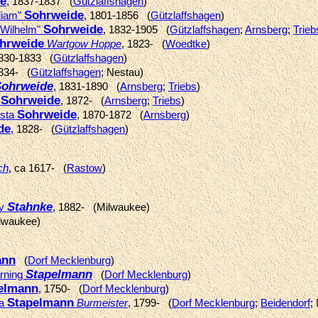
e
, 1837-1837 (
Gützlaffshagen
)
Sohrweide
lliam"
, 1801-1856 (
Gützlaffshagen
)
Sohrweide
"Wilhelm"
, 1832-1905 (
Gützlaffshagen
;
Arnsberg
;
Trieb
hrweide
Wartgow Hoppe
, 1823- (
Woedtke
)
1830-1833 (
Gützlaffshagen
)
1834- (
Gützlaffshagen
; Nestau)
Sohrweide
, 1831-1890 (
Arnsberg
;
Triebs
)
Sohrweide
d
, 1872- (
Arnsberg
;
Triebs
)
Sohrweide
usta
, 1870-1872 (
Arnsberg
)
de
, 1828- (
Gützlaffshagen
)
ch
, ca 1617- (
Rastow
)
Stahnke
ey
, 1882- (Milwaukee)
waukee)
ann
(
Dorf Mecklenburg
)
Stapelmann
arning
(
Dorf Mecklenburg
)
elmann
, 1750- (
Dorf Mecklenburg
)
Stapelmann
ia
Burmeister
, 1799- (
Dorf Mecklenburg
;
Beidendorf
;