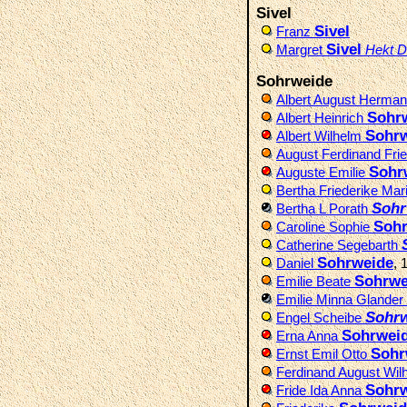
Sivel
Sivel
Franz
Sivel
Margret
Hekt D
Sohrweide
Albert August Herma
Sohr
Albert Heinrich
Sohr
Albert Wilhelm
August Ferdinand Fri
Sohr
Auguste Emilie
Bertha Friederike Mar
Sohr
Bertha L Porath
Soh
Caroline Sophie
Catherine Segebarth
Sohrweide
Daniel
, 
Sohrwe
Emilie Beate
Emilie Minna Glander
Sohr
Engel Scheibe
Sohrwei
Erna Anna
Sohr
Ernst Emil Otto
Ferdinand August Wi
Sohr
Fride Ida Anna