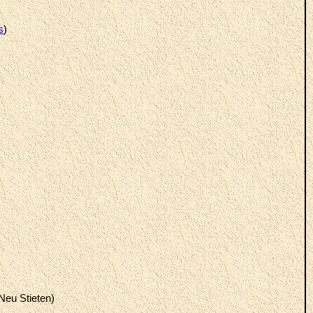
s
)
 Neu Stieten)